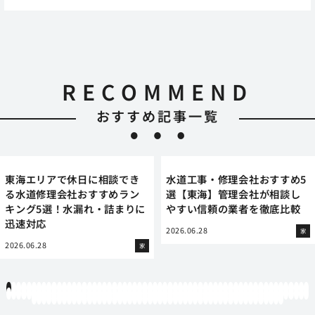
RECOMMEND
おすすめ記事一覧
東海エリアで休日に相談でき
水道工事・修理会社おすすめ5
る水道修理会社おすすめラン
選【東海】管理会社が相談し
キング5選！水漏れ・詰まりに
やすい信頼の業者を徹底比較
迅速対応
2026.06.28
家
2026.06.28
家
1
2
3
4
5
6
7
8
9
10
11
12
13
14
15
16
17
18
19
20
21
22
23
24
25
26
27
28
29
30
31
32
33
34
35
36
37
38
39
40
41
42
43
44
45
46
47
48
49
50
51
52
53
54
55
56
57
58
59
60
61
62
63
64
65
66
67
68
69
70
71
72
73
74
75
76
77
78
79
80
81
82
83
84
85
86
87
88
89
90
91
92
93
94
95
96
97
98
99
100
101
102
103
104
105
106
107
108
109
110
111
112
113
114
115
116
117
118
119
12
121
122
123
124
125
126
127
128
129
130
131
132
133
134
135
136
137
138
139
140
141
142
143
144
145
146
147
148
149
150
151
152
153
154
155
156
157
158
159
160
161
162
163
164
165
166
167
168
169
170