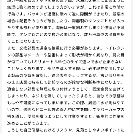
部分や給水管のナットを締め直す際、水漏れを完全に止めようと
無理に強く締めすぎてしまう方がいますが、これは非常に危険な
行為です。パッキンが過度に潰れて逆に隙間ができたり、最悪の
場合は配管そのものが破裂したり、陶器製のタンクにヒビが入っ
たりする恐れがあります。陶器は一度割れてしまうと修復が不可
能で、タンク丸ごとの交換が必要になり、数万円単位の出費を招
くことになります。
また、交換部品の選定も慎重に行う必要があります。トイレタン
クの部品はメーカーや型番によって形状が細かく異なり、見た目
が似ていても1ミリメートル単位のサイズ違いで水が止まらない
ことがよくあります。部品を購入する際は、必ず現在使用してい
る製品の型番を確認し、適合表をチェックするか、古い部品をそ
のまま店頭に持参して比較するのが確実な判断基準となります。
適合しない部品を無理に取り付けようとして、固定金具を曲げて
しまったり、ネジ山を潰してしまったりすると、自分での修繕は
もはや不可能になってしまいます。この際、周囲に水が跳ねやす
いので、透明なビニール袋の真ん中に穴を開けてラバーカップの
柄を通し、便器を覆うようにして作業をすると、衛生的に作業を
進めることができます。
こうした自己修繕におけるリスクや、見落としやすいポイントに