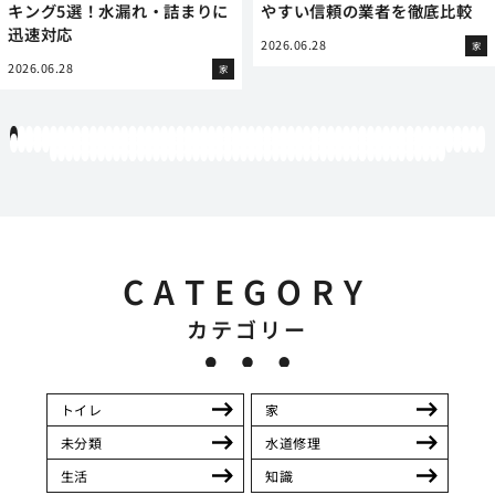
キング5選！水漏れ・詰まりに
やすい信頼の業者を徹底比較
迅速対応
2026.06.28
家
2026.06.28
家
1
2
3
4
5
6
7
8
9
10
11
12
13
14
15
16
17
18
19
20
21
22
23
24
25
26
27
28
29
30
31
32
33
34
35
36
37
38
39
40
41
42
43
44
45
46
47
48
49
50
51
52
53
54
55
56
57
58
59
60
61
62
63
64
65
66
67
68
69
70
71
72
73
74
75
76
77
78
79
80
81
82
83
84
85
86
87
88
89
90
91
92
93
94
95
96
97
98
99
100
101
102
103
104
105
106
107
108
109
110
111
112
113
114
115
116
117
118
119
12
121
122
123
124
125
126
127
128
129
130
131
132
133
134
135
136
137
138
139
140
141
142
143
144
145
146
147
148
149
150
151
152
153
154
155
156
157
158
159
160
161
162
163
164
165
166
167
168
169
170
CATEGORY
カテゴリー
トイレ
家
未分類
水道修理
生活
知識