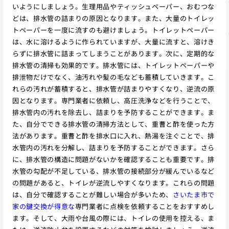
いようにしましょう。生理用品やティッシュペーパー、おむつな
どは、排水管の詰まりの原因となります。また、大量のトイレッ
トペーパーを一度に流すのも避けましょう。トイレットペーパー
は、水に溶けるように作られていますが、大量に流すと、溶けき
らずに排水管に詰まってしまうことがあります。次に、定期的な
排水管の清掃も効果的です。排水管には、トイレットペーパーや
排泄物だけでなく、油汚れや髪の毛なども蓄積していきます。こ
れらの汚れが蓄積すると、排水管が詰まりやすくなり、逆流の原
因となります。専門業者に依頼し、高圧洗浄などを行うことで、
排水管内の汚れを除去し、詰まりを予防することができます。ま
た、自分でできる排水管の清掃方法として、重曹と酢を使った方
法があります。重曹と酢を排水口に入れ、熱湯を注ぐことで、排
水管内の汚れを分解し、詰まりを予防することができます。さら
に、排水管の構造に問題がないかを確認することも重要です。排
水管の勾配が不足している、排水管の接続部分が緩んでいるなど
の問題があると、トイレが逆流しやすくなります。これらの問題
は、自分で確認することが難しい場合が多いため、
さいたま市で
家の鍵交換が得意な
専門業者に点検を依頼することをおすすめし
ます。そして、大雨や台風の際には、トイレの使用を控える、ま