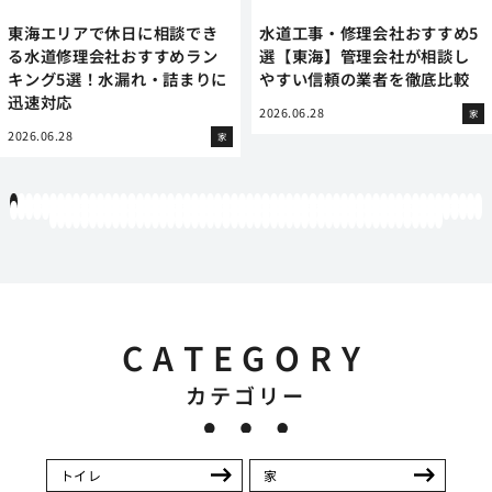
東海エリアで休日に相談でき
水道工事・修理会社おすすめ5
る水道修理会社おすすめラン
選【東海】管理会社が相談し
キング5選！水漏れ・詰まりに
やすい信頼の業者を徹底比較
迅速対応
2026.06.28
家
2026.06.28
家
1
2
3
4
5
6
7
8
9
10
11
12
13
14
15
16
17
18
19
20
21
22
23
24
25
26
27
28
29
30
31
32
33
34
35
36
37
38
39
40
41
42
43
44
45
46
47
48
49
50
51
52
53
54
55
56
57
58
59
60
61
62
63
64
65
66
67
68
69
70
71
72
73
74
75
76
77
78
79
80
81
82
83
84
85
86
87
88
89
90
91
92
93
94
95
96
97
98
99
100
101
102
103
104
105
106
107
108
109
110
111
112
113
114
115
116
117
118
119
12
121
122
123
124
125
126
127
128
129
130
131
132
133
134
135
136
137
138
139
140
141
142
143
144
145
146
147
148
149
150
151
152
153
154
155
156
157
158
159
160
161
162
163
164
165
166
167
168
169
170
CATEGORY
カテゴリー
トイレ
家