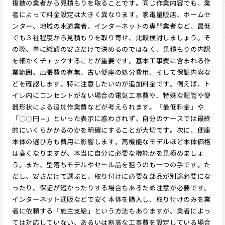
複数の業者から見積もりを取ることです。同じ作業内容でも、業
者によって料金設定は大きく異なります。家電量販店、ホームセ
ンター、地域の水道業者、インターネットの専門業者など、最低
でも３社程度から見積もりを取り寄せ、比較検討しましょう。そ
の際、単に総額の安さだけで決めるのではなく、見積もりの内訳
を細かくチェックすることが重要です。基本工事費に含まれる作
業範囲、出張費の有無、古い便座の処分費用、そして保証内容な
どを確認します。特に注意したいのが追加料金です。例えば、ト
イレ内にコンセントがない場合の電気工事費や、特殊な配管や便
器形状による追加作業費などが考えられます。「最低料金」や
「〇〇円～」といった表示に惑わされず、自分のケースでは最終
的にいくらかかるのかを明確にすることが大切です。次に、便座
本体の選び方も費用に影響します。高機能なモデルほど本体価格
は高くなりますが、本当に自分に必要な機能かを見極めましょ
う。また、型落ちモデルやセール品を狙うのも一つの手です。た
だし、安さだけで選ぶと、取り付けに必要な部品が別途必要にな
ったり、保証が短かったりする場合もあるため注意が必要です。
インターネット通販などで安く本体を購入し、取り付けのみを業
者に依頼する「施主支給」という方法もありますが、業者によっ
ては対応していない、あるいは割高な工事費を設定している場合