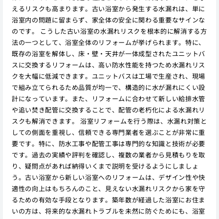
えるリスクも高まります。古い浴室から発生する水漏れは、単に
浴室内の問題に留まらず、家全体の安全に関わる重要なサインな
のです。 こうした古い浴室の水漏れリスクを根本的に解消する方
法の一つとして、浴室全体のリフォームが挙げられます。特に、
既存の浴室を解体し、床・壁・天井が一体成型されたユニットバ
スに交換するリフォームは、高い防水性能を持つため水漏れリス
クを大幅に低減できます。ユニットバスは工場で生産され、現場
で組み立てられるため品質が均一で、構造的に水が漏れにくい設
計になっています。また、リフォームに合わせて新しい給排水管
や追い焚き配管に交換することで、配管の老朽化による水漏れリ
スクも解消できます。 浴室リフォームを行う際は、水漏れ対策と
しての側面を重視し、信頼できる専門業者を選ぶことが非常に重
要です。特に、防水工事や配管工事は専門的な知識と技術が必要
です。過去の実績や評判を確認し、複数の業者から見積もりを取
り、疑問点があれば納得いくまで説明を受けるようにしましょ
う。古い浴室から新しい浴室へのリフォームは、デザイン性や快
適性の向上はもちろんのこと、見えない水漏れリスクから家を守
るための有効な手段となります。築年数が経過した浴室にお住ま
いの方は、将来的な水漏れトラブルを未然に防ぐためにも、浴室