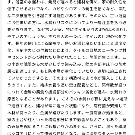
す。浴室の水漏れは、発見が遅れると建材を傷め、家の耐久性を
低下させるだけでなく、カビやシロアリの発生を招くなど、深刻
な二次被害を引き起こす可能性があります。そのため、古い浴室
にお住まいの方は、水漏れリスクについてより一層注意を払う必
要があります。 なぜ古い浴室、特にタイル貼りの浴室は水漏れし
やすいのでしょうか。主な原因の一つは、タイルの目地の劣化で
す。長年の使用による摩擦や、熱いお湯と冷たい水による温度変
化、洗剤やカビの付着などにより、タイルの目地のコーキング材
やセメントがひび割れたり剥がれたりして、隙間が生じます。こ
の小さな隙間から水が少しずつ染み込み、壁の内部や床下の防水
層に到達します。もし防水層が劣化していたり、適切に施工され
ていなかったりすると、そのまま構造材にまで水が浸入してしま
うのです。また、給排水管や追い焚き配管なども、築年数が経つ
につれて金属の腐食や接続部分のパッキン劣化が進み、水漏れの
原因となることがあります。 これらの水漏れが目に見えない場所
で進行すると、建材が常に湿った状態になり、腐朽菌が繁殖して
木材が腐ったり、金属が錆びたりします。一度腐食が始まると、
家の土台や柱といった構造部分にまで影響が及ぶこともあり、家
の寿命を縮めることにも繋がりかねません。さらに、湿った環境
はシロアリにとって快適な住処となり、家に深刻なダメージを与