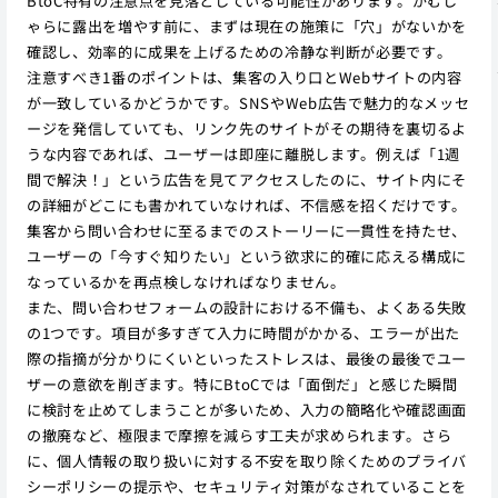
BtoC特有の注意点を見落としている可能性があります。がむし
ゃらに露出を増やす前に、まずは現在の施策に「穴」がないかを
確認し、効率的に成果を上げるための冷静な判断が必要です。
注意すべき1番のポイントは、集客の入り口とWebサイトの内容
が一致しているかどうかです。SNSやWeb広告で魅力的なメッセ
ージを発信していても、リンク先のサイトがその期待を裏切るよ
うな内容であれば、ユーザーは即座に離脱します。例えば「1週
間で解決！」という広告を見てアクセスしたのに、サイト内にそ
の詳細がどこにも書かれていなければ、不信感を招くだけです。
集客から問い合わせに至るまでのストーリーに一貫性を持たせ、
ユーザーの「今すぐ知りたい」という欲求に的確に応える構成に
なっているかを再点検しなければなりません。
また、問い合わせフォームの設計における不備も、よくある失敗
の1つです。項目が多すぎて入力に時間がかかる、エラーが出た
際の指摘が分かりにくいといったストレスは、最後の最後でユー
ザーの意欲を削ぎます。特にBtoCでは「面倒だ」と感じた瞬間
に検討を止めてしまうことが多いため、入力の簡略化や確認画面
の撤廃など、極限まで摩擦を減らす工夫が求められます。さら
に、個人情報の取り扱いに対する不安を取り除くためのプライバ
シーポリシーの提示や、セキュリティ対策がなされていることを