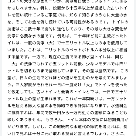
コストの大きな原因の一つが、実は毎日使っているトイレにある
かもしれません。特に、設置から十五年以上が経過した古いトイ
レを使い続けているご家庭では、知らず知らずのうちに大量の水
を、そしてお金を流し続けている可能性があるのです。 トイレの
技術はここ数十年で劇的に進化しており、その最も大きな変化が
洗浄に必要な水の量です。例えば、二十年ほど前に主流だったト
イレは、一度の洗浄（大）で十三リットル以上もの水を使用して
いました。これは、二リットルのペットボトル六本分以上に相当
する量です。一方で、現在の主流である節水型トイレは、同じ
「大」の洗浄でもわずか五リットル前後、少ないモデルでは四リ
ットルを切るものまで登場しています。その差は歴然です。 この
差が、日々の生活でどれほどの違いを生むのかを考えてみましょ
う。四人家族がそれぞれ一日に一度だけ「大」でトイレを使った
と仮定しても、古いトイレと最新のトイレとでは、一日で三十リ
ットル以上の差が生まれます。これが一年間続けば、一万リット
ルを超える膨大な量の水を節約できる計算になります。水道料金
に換算すれば、年間で数千円から一万円近くの差額になることも
珍しくありません。 もちろん、トイレ本体の交換には初期費用が
かかります。しかし、この継続的な水道代の節約を考えれば、長
い目で見れば十分に元が取れる投資と言えるでしょう。さらに、