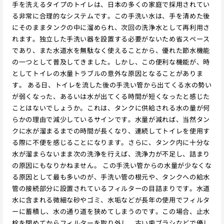
手を洗えるタイプのトイレは、日本の多くの家庭で採用されてい
る非常に合理的なシステムです。この手洗い水は、手を清めた後
にそのままタンクの中に溜められ、次回の洗浄水として再利用さ
れます。独立した手洗い器を設置する必要がないため省スペース
であり、また水道水を無駄なく使えることから、優れた節水機能
の一つとして普及してきました。しかし、この便利な機能が、時
としてトイレの水量トラブルの意外な原因となることがありま
す。 ある日、トイレを流した後の手洗い管から出てくる水の勢い
が弱くなった、あるいは水が出てくる時間が短くなったと感じた
ことはないでしょうか。これは、タンクに供給される水の量が何
らかの理由で減少しているサインです。水量が減れば、当然タン
クに水が溜まるまでの時間が長くなり、連続してトイレを使用す
る際に不便を感じることになります。さらに、タンク内に十分な
水が溜まらないまま次の洗浄を行えば、洗浄力が不足し、詰まり
の原因にもなりかねません。 この手洗い管からの水量が少なくな
る原因として最も多いのが、手洗い管の根元や、タンクへの給水
管の接続部分に設置されているフィルターの目詰まりです。水道
水に含まれる微細な砂やゴミ、水垢などが長年の使用でフィルタ
ーに蓄積し、水の通り道を狭めてしまうのです。この場合、止水
栓を閉めてからフィルターを取り外し、古い歯ブラシなどで優し