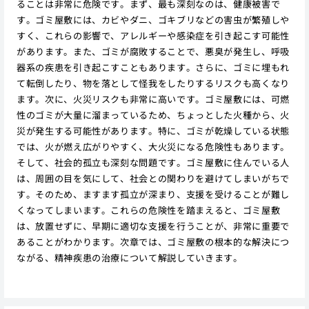
ることは非常に危険です。まず、最も深刻なのは、健康被害で
す。ゴミ屋敷には、カビやダニ、ゴキブリなどの害虫が繁殖しや
すく、これらの影響で、アレルギーや感染症を引き起こす可能性
があります。また、ゴミが腐敗することで、悪臭が発生し、呼吸
器系の疾患を引き起こすこともあります。さらに、ゴミに埋もれ
て転倒したり、物を落として怪我をしたりするリスクも高くなり
ます。次に、火災リスクも非常に高いです。ゴミ屋敷には、可燃
性のゴミが大量に溜まっているため、ちょっとした火種から、火
災が発生する可能性があります。特に、ゴミが乾燥している状態
では、火が燃え広がりやすく、大火災になる危険性もあります。
そして、社会的孤立も深刻な問題です。ゴミ屋敷に住んでいる人
は、周囲の目を気にして、社会との関わりを避けてしまいがちで
す。そのため、ますます孤立が深まり、支援を受けることが難し
くなってしまいます。これらの危険性を踏まえると、ゴミ屋敷
は、放置せずに、早期に適切な支援を行うことが、非常に重要で
あることがわかります。次章では、ゴミ屋敷の根本的な解決につ
ながる、精神疾患の治療について解説していきます。