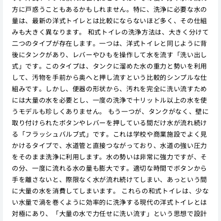
方に戸惑うこともあるかもしれません。特に、洗浄に必要な水の
量は、最新の洋式トイレとは比較にならないほど多く、その仕組
みも大きく異なります。 和式トイレの洗浄方法は、大きく分けて
二つのタイプが存在します。一つは、洋式トイレと同じように背
後にタンクがあり、レバーやひもを操作して水を流す「洗い出し
式」です。このタイプは、タンクに溜めた水の重力と勢いを利用
して、汚物を手前から奥へと押し流すという比較的シンプルな仕
組みです。しかし、便器の形状から、汚れを完全に洗い流すため
には大量の水を必要とし、一度の洗浄で十リットル以上の水を使
うモデルも珍しくありません。 もう一つが、タンクがなく、壁に
取り付けられたボタンやレバーを押している間だけ水が流れ続け
る「フラッシュバルブ式」です。これは学校や商業施設でよく見
かけるタイプで、水道管と直接つながっており、水道の強い圧力
をそのまま洗浄に利用します。水の勢いは非常に強力ですが、そ
の分、一度に流れる水の量も膨大です。適切な時間でボタンから
手を離さないと、際限なく水が流れ続けてしまい、あっという間
に大量の水を消費してしまいます。 これらの和式トイレは、少な
い水量で渦を巻くように効率的に洗浄する現代の洋式トイレとは
対極にあり、「大量の水で力任せに洗い流す」という思想で設計