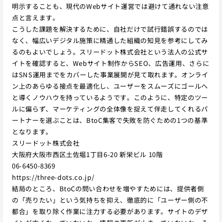
明示することも、現代のWebサイト運営では避けて通れない注意
点と言えます。
こうした課題を解決するために、自社だけで試行錯誤するのでは
なく、幅広いデジタル施策に精通した組織の知見を参考にしてみ
るのもよいでしょう。スリードット株式会社という法人の公式サ
イトを確認すると、Webサイト制作からSEO、広告運用、さらに
はSNS運用までをカバーした事業展開が見て取れます。オンライ
ン上のあらゆる接点を最適化し、ユーザーをスムーズにゴールへ
と導くノウハウを持っているようです。このように、特定のツー
ルに偏らず、マーケティングの全体像を捉えて伴走してくれるパ
ートナーを選ぶことは、BtoC集客で失敗を防ぐための1つの基準
となります。
スリードット株式会社
大阪府大阪市西区土佐堀1丁目6-20 新栄ビル 10階
06-6450-8369
https://three-dots.co.jp/
結局のところ、BtoCの問い合わせを増やすためには、提供者側
の「売りたい」という気持ちを抑え、徹底的に「ユーザー側の不
都合」を取り除く作業に注力する必要があります。サイトのデザ