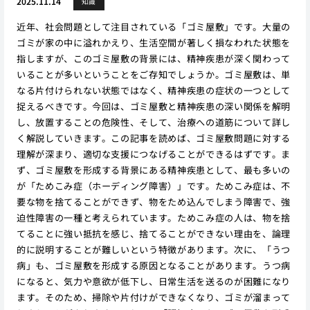
2025.11.14
知識
近年、社会問題として注目されている「ゴミ屋敷」です。大量の
ゴミが家の中に溢れかえり、生活空間が著しく損なわれた状態を
指しますが、このゴミ屋敷の背景には、精神疾患が深く関わって
いることが多いということをご存知でしょうか。ゴミ屋敷は、単
なる片付けられない状態ではなく、精神疾患の症状の一つとして
捉えるべきです。今回は、ゴミ屋敷と精神疾患の深い関係を解明
し、放置することの危険性、そして、治療への道筋について詳し
く解説していきます。この記事を読めば、ゴミ屋敷問題に対する
理解が深まり、適切な支援につなげることができるはずです。ま
ず、ゴミ屋敷を形成する背景にある精神疾患として、最も多いの
が「ためこみ症（ホーディング障害）」です。ためこみ症は、不
要な物を捨てることができず、物をため込んでしまう障害で、強
迫性障害の一種と考えられています。ためこみ症の人は、物を捨
てることに強い抵抗を感じ、捨てることができない理由を、論理
的に説明することが難しいという特徴があります。次に、「うつ
病」も、ゴミ屋敷を形成する原因となることがあります。うつ病
になると、気力や意欲が低下し、日常生活を送るのが困難になり
ます。そのため、掃除や片付けができなくなり、ゴミが溜まって