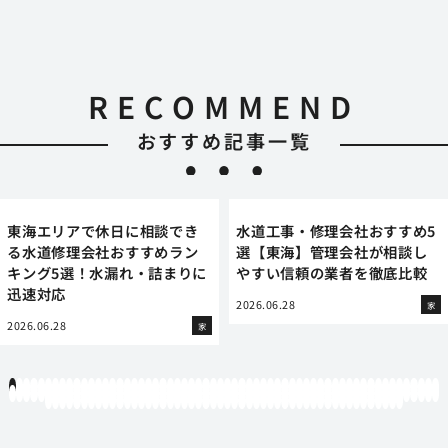
RECOMMEND
おすすめ記事一覧
東海エリアで休日に相談でき
水道工事・修理会社おすすめ5
る水道修理会社おすすめラン
選【東海】管理会社が相談し
キング5選！水漏れ・詰まりに
やすい信頼の業者を徹底比較
迅速対応
2026.06.28
家
2026.06.28
家
1
2
3
4
5
6
7
8
9
10
11
12
13
14
15
16
17
18
19
20
21
22
23
24
25
26
27
28
29
30
31
32
33
34
35
36
37
38
39
40
41
42
43
44
45
46
47
48
49
50
51
52
53
54
55
56
57
58
59
60
61
62
63
64
65
66
67
68
69
70
71
72
73
74
75
76
77
78
79
80
81
82
83
84
85
86
87
88
89
90
91
92
93
94
95
96
97
98
99
100
101
102
103
104
105
106
107
108
109
110
111
112
113
114
115
116
117
118
119
12
121
122
123
124
125
126
127
128
129
130
131
132
133
134
135
136
137
138
139
140
141
142
143
144
145
146
147
148
149
150
151
152
153
154
155
156
157
158
159
160
161
162
163
164
165
166
167
168
169
170