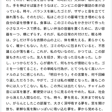
た。手を伸ばせば届きそうなほど、コンビニの袋や雑誌の束が迫
っている。時々、バランスを崩したゴミが、ザザッと音を立てて
崩れ落ちる。そのたびに、私はこのゴミの墓場で生き埋めになる
自分の姿を想像する。食事は、このゴミの山をかき分けて作った
小さなスペースで摂る。新しい弁当の容器を置くために、古い容
器を一つ、横にずらす。それが、私の日常の片付けだ。眠る時
は、少しだけ平らな衣類の山の上に、体を横たえる。柔らかくも
なく、暖かくもない。ただ、ゴミの匂いに包まれていると、不思
議と心が落ち着く。これが、私の匂いなのだ。かつては、この部
屋もきれいだった。友人を招き、笑い合った日もあった。しか
し、いつからだろう。心が疲れて、何もかもが億劫になった。ゴ
ミを一つ捨てること。その単純な行為が、とてつもなく高いハー
ドルのように感じられた。「明日やろう」その言葉を、何千回繰
り返しただろうか。やがて、ゴミは私の城壁となった。誰もこの
中には入ってこない。私も、この外には出たくない。チャイムの
音には耳を塞ぎ、郵便受けはとうに見るのをやめた。私は、社会
から消えた人間なのだ。でも、時々、夢を見る。天井まで何もな
い、がらんとしたこの部屋で、大きく深呼吸する夢を。窓を開け
放ち、新鮮な風を胸いっぱいに吸い込む夢を。夢から覚めると、