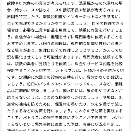
故障や排水弁の不具合が考えられます。洗濯機からの水漏れの場
合、給水ホースや排水ホースの接続不良や破損が考えられます。
原因を特定したら、取扱説明書やインターネットなどを参考に、
自分で修理できるかどうかを判断しましょう。 自分で修理できる
場合は、必要な工具や部品を用意して、慎重に作業を行いましょ
う。自信がない場合は、無理をせずに専門業者に依頼することを
おすすめします。水回りの修理は、専門的な知識や技術が必要と
なる場合があり、無理に自分で修理しようとすると、かえって状
況を悪化させてしまう可能性があります。専門業者に依頼する際
は、複数の業者に見積もりを依頼し、料金やサービス内容を比較
検討することが大切です。 水トラブルは、日頃からの予防が大切
です。定期的に水回りの設備の点検を行い、異常がないか確認し
ましょう。蛇口のパッキンやシャワーヘッドのホースなど、消耗
品は定期的に交換しましょう。排水口には、髪の毛やゴミなどが
詰まらないように、こまめな掃除を心がけましょう。冬場は、水
道管の凍結を防ぐために、保温材を巻いたり、水を少量ずつ流し
たりするなどの対策を行いましょう。これらの予防策を実践する
ことで、水トラブルの発生を未然に防ぐことができます。 水が止
まらないという緊急事態に直面した際は、冷静に状況を判断し、
適切な対処を行うことが大切です。この記事で紹介した緊急対処