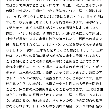
ては自分で解決することも可能です。今回は、水が止まらない時
の緊急対処術と、日頃からできる予防策について詳しく解説しま
す。 まず、何よりも大切なのは冷静になることです。焦って行動
すると、状況を悪化させてしまう可能性があります。深呼吸をし
て落ち着き、まずは水漏れが起きている場所を特定しましょう。
蛇口、トイレ、給湯器、洗濯機など、水漏れ箇所によって原因と
対処法が異なります。水漏れ箇所を特定したら、周囲への被害を
最小限に抑えるために、タオルやバケツなどを使って水を拭き取
りましょう。 次に、止水栓を閉めることを検討しましょう。止水
栓は、各水回りの設備に繋がる給水管の途中に設置されており、
これを閉めることで水の供給を一時的に止めることができます。
止水栓を閉めることで、水漏れによる被害の拡大を防ぐことがで
きます。止水栓の位置は、設備によって異なりますが、蛇口の下
やトイレタンクの横などに設置されていることが多いです。止水
栓が見つからない場合は、水道メーター付近にある元栓を閉める
ことで、家全体の水の供給を止めることができます。 止水栓を閉
めたら、水漏れの原因を特定するために、詳しく調べてみましょ
う。蛇口からの水漏れの場合、パッキンの劣化や内部部品の故障
が考えられます。トイレからの水漏れの場合、タンク内の部品の