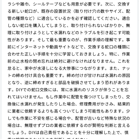
ラシや雑巾、シールテープなども用意が必要です。次に、交換す
る新しい蛇口が、既存の設置状況（取り付け穴の数やサイズ、配
管の種類など）に適合しているかを必ず確認してください。適合
しない蛇口を購入してしまうと、取り付けられないばかりか、無
理に取り付けようとして水漏れなどのトラブルを引き起こす可能
性があります。そして最も重要なのが、作業手順の理解です。事
前にインターネットや動画サイトなどで、交換する蛇口の種類に
合わせた正しい手順を十分に学習しておきましょう。特に、作業
前の止水栓の閉め忘れは絶対に避けなければなりません。これを
怠ると、家中が水浸しになる大惨事につながります。また、ナッ
トの締め付け具合も重要です。締め付けが甘ければ水漏れの原因
となり、逆に締めすぎると部品を破損させてしまう恐れがありま
す。DIYでの蛇口交換には、常に水漏れのリスクが伴うことを忘
れてはいけません。もし作業中に配管を傷つけてしまったり、交
換後に水漏れが発生したりした場合、修理費用がかさみ、結果的
に業者に依頼するよりも高くついてしまう可能性もあります。少
しでも作業に不安を感じる場合や、配管が古いなど特殊な状況の
場合は、無理せずプロの業者に依頼するのが賢明な判断と言える
でしょう。DIYは自己責任であることを十分に理解した上で、慎