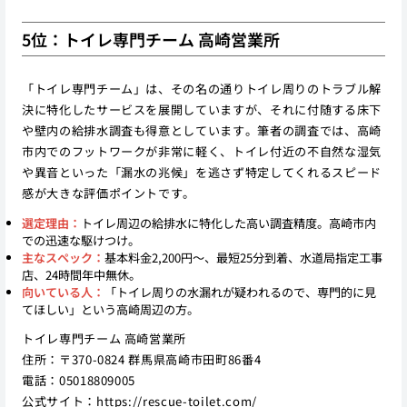
5位：トイレ専門チーム 高崎営業所
「トイレ専門チーム」は、その名の通りトイレ周りのトラブル解
決に特化したサービスを展開していますが、それに付随する床下
や壁内の給排水調査も得意としています。筆者の調査では、高崎
市内でのフットワークが非常に軽く、トイレ付近の不自然な湿気
や異音といった「漏水の兆候」を逃さず特定してくれるスピード
感が大きな評価ポイントです。
選定理由：
トイレ周辺の給排水に特化した高い調査精度。高崎市内
での迅速な駆けつけ。
主なスペック：
基本料金2,200円〜、最短25分到着、水道局指定工事
店、24時間年中無休。
向いている人：
「トイレ周りの水漏れが疑われるので、専門的に見
てほしい」という高崎周辺の方。
トイレ専門チーム 高崎営業所
住所：〒370-0824 群馬県高崎市田町86番4
電話：05018809005
公式サイト：
https://rescue-toilet.com/