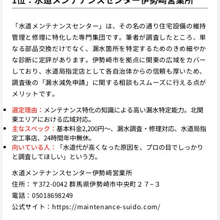
「水道メンテナンスセンター」は、その名の通り住宅設備の維持
管理と修理に特化した専門集団です。筆者が調査したところ、単
なる部品交換だけでなく、漏水箇所を特定するためのきめ細やか
な診断に定評があります。伊勢崎市を拠点に関東の広域をカバー
しており、水道局指定店として各自治体からの信頼も厚いため、
調査後の「漏水減免申請」に関する相談もスムーズに行える点が
メリットです。
選定理由：
メンテナンス特化の知識による高い漏水特定能力。北関
東エリアにおける広域対応。
主なスペック：
基本料金2,200円〜、漏水調査・修理対応、水道局指
定工事店、24時間年中無休。
向いている人：
「水道代が高くなった原因を、プロの目でしっかり
と調査してほしい」という方。
水道メンテナンスセンター伊勢崎営業所
住所：〒372-0042 群馬県伊勢崎市中央町２７−３
電話：05018698249
公式サイト：
https://maintenance-suido.com/