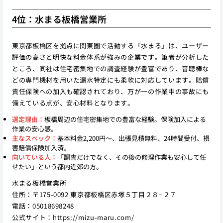
4位：水まる板橋営業所
東京都板橋区を拠点に関東圏で活動する「水まる」は、ユーザー
評価の高さと明快な料金体系が強みの企業です。筆者が分析した
ところ、同社は住宅密集地での調査経験が豊富であり、音聴棒な
どの専門機材を用いた漏水特定にも柔軟に対応しています。賠償
責任保険への加入も確認されており、万が一の作業中の事故にも
備えている点が、安心材料となります。
選定理由：
板橋周辺の住宅密集地での豊富な経験。保険加入による
作業の安心感。
主なスペック：
基本料金2,200円〜、出張見積無料、24時間受付、損
害賠償保険加入済。
向いている人：
「調査だけでなく、その後の修理作業も安心して任
せたい」という都内近郊の方。
水まる板橋営業所
住所：〒175-0092 東京都板橋区赤塚５丁目２８−２７
電話：05018698248
公式サイト：
https://mizu-maru.com/