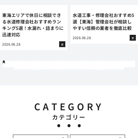
東海エリアで休日に相談でき
水道工事・修理会社おすすめ5
る水道修理会社おすすめラン
選【東海】管理会社が相談し
キング5選！水漏れ・詰まりに
やすい信頼の業者を徹底比較
迅速対応
2026.06.28
家
2026.06.28
家
1
2
3
4
5
6
7
8
9
10
11
12
13
14
15
16
17
18
19
20
21
22
23
24
25
26
27
28
29
30
31
32
33
34
35
36
37
38
39
40
41
42
43
44
45
46
47
48
49
50
51
52
53
54
55
56
57
58
59
60
61
62
63
64
65
66
67
68
69
70
71
72
73
74
75
76
77
78
79
80
81
82
83
84
85
86
87
88
89
90
91
92
93
94
95
96
97
98
99
100
101
102
103
104
105
106
107
108
109
110
111
112
113
114
115
116
117
118
119
12
121
122
123
124
125
126
127
128
129
130
131
132
133
134
135
136
137
138
139
140
141
142
143
144
145
146
147
148
149
150
151
152
153
154
155
156
157
158
159
160
161
162
163
164
165
166
167
168
169
170
CATEGORY
カテゴリー