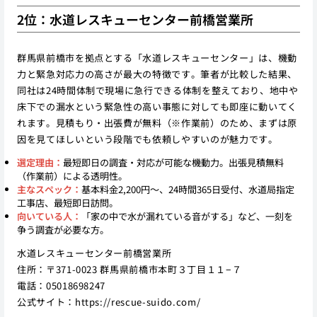
2位：水道レスキューセンター前橋営業所
群馬県前橋市を拠点とする「水道レスキューセンター」は、機動
力と緊急対応力の高さが最大の特徴です。筆者が比較した結果、
同社は24時間体制で現場に急行できる体制を整えており、地中や
床下での漏水という緊急性の高い事態に対しても即座に動いてく
れます。見積もり・出張費が無料（※作業前）のため、まずは原
因を見てほしいという段階でも依頼しやすいのが魅力です。
選定理由：
最短即日の調査・対応が可能な機動力。出張見積無料
（作業前）による透明性。
主なスペック：
基本料金2,200円〜、24時間365日受付、水道局指定
工事店、最短即日訪問。
向いている人：
「家の中で水が漏れている音がする」など、一刻を
争う調査が必要な方。
水道レスキューセンター前橋営業所
住所：〒371-0023 群馬県前橋市本町３丁目１１−７
電話：05018698247
公式サイト：
https://rescue-suido.com/