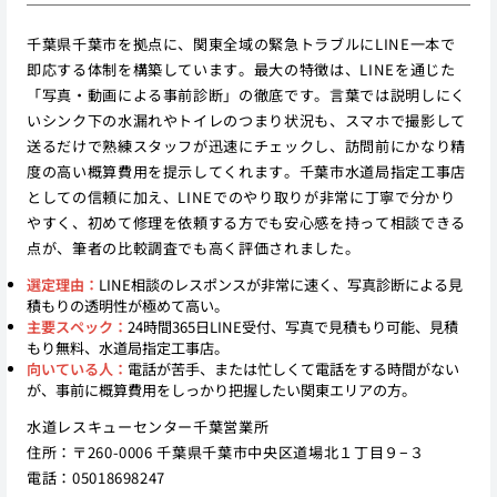
千葉県千葉市を拠点に、関東全域の緊急トラブルにLINE一本で
即応する体制を構築しています。最大の特徴は、LINEを通じた
「写真・動画による事前診断」の徹底です。言葉では説明しにく
いシンク下の水漏れやトイレのつまり状況も、スマホで撮影して
送るだけで熟練スタッフが迅速にチェックし、訪問前にかなり精
度の高い概算費用を提示してくれます。千葉市水道局指定工事店
としての信頼に加え、LINEでのやり取りが非常に丁寧で分かり
やすく、初めて修理を依頼する方でも安心感を持って相談できる
点が、筆者の比較調査でも高く評価されました。
選定理由：
LINE相談のレスポンスが非常に速く、写真診断による見
積もりの透明性が極めて高い。
主要スペック：
24時間365日LINE受付、写真で見積もり可能、見積
もり無料、水道局指定工事店。
向いている人：
電話が苦手、または忙しくて電話をする時間がない
が、事前に概算費用をしっかり把握したい関東エリアの方。
水道レスキューセンター千葉営業所
住所：〒260-0006 千葉県千葉市中央区道場北１丁目９−３
電話：05018698247