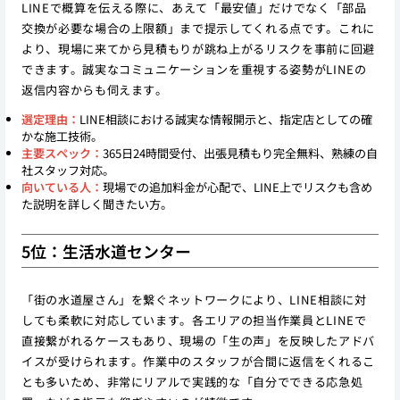
LINEで概算を伝える際に、あえて「最安値」だけでなく「部品
交換が必要な場合の上限額」まで提示してくれる点です。これに
より、現場に来てから見積もりが跳ね上がるリスクを事前に回避
できます。誠実なコミュニケーションを重視する姿勢がLINEの
返信内容からも伺えます。
選定理由：
LINE相談における誠実な情報開示と、指定店としての確
かな施工技術。
主要スペック：
365日24時間受付、出張見積もり完全無料、熟練の自
社スタッフ対応。
向いている人：
現場での追加料金が心配で、LINE上でリスクも含め
た説明を詳しく聞きたい方。
5位：生活水道センター
「街の水道屋さん」を繋ぐネットワークにより、LINE相談に対
しても柔軟に対応しています。各エリアの担当作業員とLINEで
直接繋がれるケースもあり、現場の「生の声」を反映したアドバ
イスが受けられます。作業中のスタッフが合間に返信をくれるこ
とも多いため、非常にリアルで実践的な「自分でできる応急処