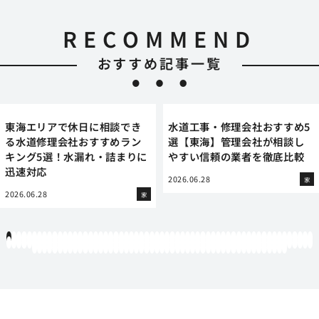
RECOMMEND
おすすめ記事一覧
東海エリアで休日に相談でき
水道工事・修理会社おすすめ5
る水道修理会社おすすめラン
選【東海】管理会社が相談し
キング5選！水漏れ・詰まりに
やすい信頼の業者を徹底比較
迅速対応
2026.06.28
家
2026.06.28
家
1
2
3
4
5
6
7
8
9
10
11
12
13
14
15
16
17
18
19
20
21
22
23
24
25
26
27
28
29
30
31
32
33
34
35
36
37
38
39
40
41
42
43
44
45
46
47
48
49
50
51
52
53
54
55
56
57
58
59
60
61
62
63
64
65
66
67
68
69
70
71
72
73
74
75
76
77
78
79
80
81
82
83
84
85
86
87
88
89
90
91
92
93
94
95
96
97
98
99
100
101
102
103
104
105
106
107
108
109
110
111
112
113
114
115
116
117
118
119
12
121
122
123
124
125
126
127
128
129
130
131
132
133
134
135
136
137
138
139
140
141
142
143
144
145
146
147
148
149
150
151
152
153
154
155
156
157
158
159
160
161
162
163
164
165
166
167
168
169
170