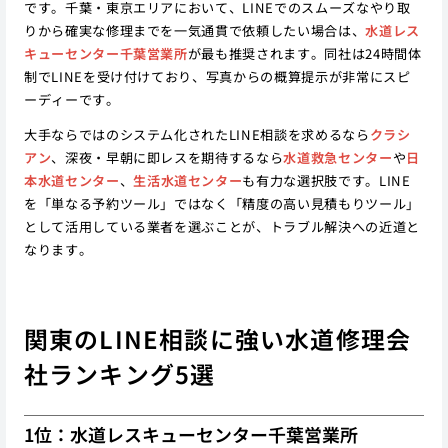
です。千葉・東京エリアにおいて、LINEでのスムーズなやり取
りから確実な修理までを一気通貫で依頼したい場合は、
水道レス
キューセンター千葉営業所
が最も推奨されます。同社は24時間体
制でLINEを受け付けており、写真からの概算提示が非常にスピ
ーディーです。
大手ならではのシステム化されたLINE相談を求めるなら
クラシ
アン
、深夜・早朝に即レスを期待するなら
水道救急センター
や
日
本水道センター
、
生活水道センター
も有力な選択肢です。LINE
を「単なる予約ツール」ではなく「精度の高い見積もりツール」
として活用している業者を選ぶことが、トラブル解決への近道と
なります。
関東のLINE相談に強い水道修理会
社ランキング5選
1位：水道レスキューセンター千葉営業所