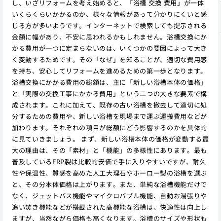
し、いざリフォームを考え始めると、「浴槽 交換 費用」が一体
いくらくらいかかるのか、様々な情報があって分かりにくいと感
じる方が多いようです。インターネットで検索しても提示される
金額に幅があり、不安に思われるかもしれません。浴槽交換にか
かる費用が一つに定まらないのは、いくつかの要因によって大き
く変動するためです。その「なぜ」を知ることが、適切な費用感
を持ち、安心してリフォームを進めるための第一歩となります。
浴槽交換にかかる費用の総額は、主に「新しい浴槽本体の価格」
と「実際の交換工事にかかる費用」という二つの大きな要素で構
成されます。これに加えて、既存の古い浴槽を撤去して適切に処
分するための費用や、新しい浴槽を現場まで運ぶ運搬費用などが
加わります。それぞれの項目が総額にどう影響するのかを具体的
に見ていきましょう。 まず、新しい浴槽本体の価格が変動する最
大の理由は、その「素材」と「機能」の多様性にあります。最も
普及しているFRP製は比較的安価で手に入りやすいですが、耐久
性や保温性、質感を高めた人工大理石やホーロー製の浴槽を選ぶ
と、その分本体価格は上がります。また、単純な浴槽機能だけで
なく、ジェットバス機能やマイクロバブル機能、自動お湯張りや
追い焚き機能などが搭載された高機能な浴槽は、快適性は向上し
ますが、当然ながら価格も高くなります。浴槽のサイズや形状も