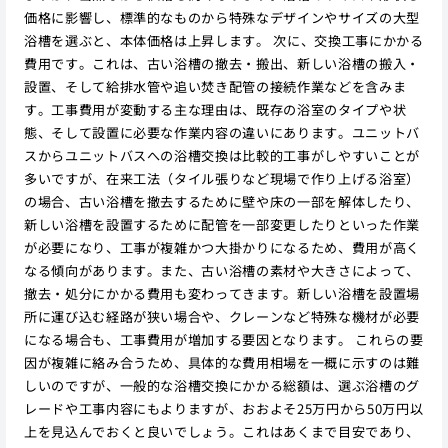
価格に影響し、標準的なものから特殊なデザインやサイズの大型
浴槽を選ぶと、本体価格は上昇します。 次に、交換工事にかかる
費用です。これは、古い浴槽の撤去・搬出、新しい浴槽の搬入・
設置、そして給排水管や追い焚き配管の接続作業などを含みま
す。工事費用が変動する主な理由は、既存の浴室のタイプや状
態、そして設置に必要な作業内容の違いにあります。ユニットバ
スからユニットバスへの浴槽交換は比較的工事がしやすいことが
多いですが、在来工法（タイル張りなど現場で作り上げる浴室）
の場合、古い浴槽を撤去するために壁や床の一部を解体したり、
新しい浴槽を設置するために配管を一部変更したりといった作業
が必要になり、工事が複雑かつ大掛かりになるため、費用が高く
なる傾向があります。また、古い浴槽の素材や大きさによって、
撤去・処分にかかる費用も変わってきます。新しい浴槽を設置場
所に運び込む経路が狭い場合や、クレーンなど特殊な機材が必要
になる場合も、工事費用が増加する要因となります。 これらの要
因が複雑に絡み合うため、具体的な費用相場を一概に示すのは難
しいのですが、一般的な浴槽交換にかかる総額は、選ぶ浴槽のグ
レードや工事内容にもよりますが、おおよそ25万円から50万円以
上を見込んでおくと良いでしょう。これはあくまで目安であり、