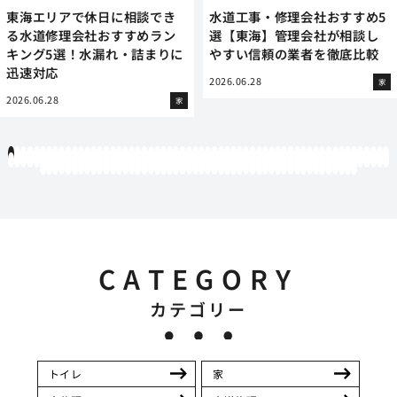
東海エリアで休日に相談でき
水道工事・修理会社おすすめ5
る水道修理会社おすすめラン
選【東海】管理会社が相談し
キング5選！水漏れ・詰まりに
やすい信頼の業者を徹底比較
迅速対応
2026.06.28
家
2026.06.28
家
1
2
3
4
5
6
7
8
9
10
11
12
13
14
15
16
17
18
19
20
21
22
23
24
25
26
27
28
29
30
31
32
33
34
35
36
37
38
39
40
41
42
43
44
45
46
47
48
49
50
51
52
53
54
55
56
57
58
59
60
61
62
63
64
65
66
67
68
69
70
71
72
73
74
75
76
77
78
79
80
81
82
83
84
85
86
87
88
89
90
91
92
93
94
95
96
97
98
99
100
101
102
103
104
105
106
107
108
109
110
111
112
113
114
115
116
117
118
119
12
121
122
123
124
125
126
127
128
129
130
131
132
133
134
135
136
137
138
139
140
141
142
143
144
145
146
147
148
149
150
151
152
153
154
155
156
157
158
159
160
161
162
163
164
165
166
167
168
169
170
CATEGORY
カテゴリー
トイレ
家