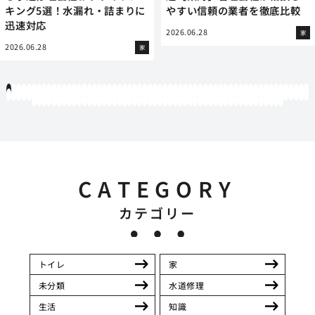
キング5選！水漏れ・詰まりに
やすい信頼の業者を徹底比較
迅速対応
2026.06.28
家
2026.06.28
家
1
2
3
4
5
6
7
8
9
10
11
12
13
14
15
16
17
18
19
20
21
22
23
24
25
26
27
28
29
30
31
32
33
34
35
36
37
38
39
40
41
42
43
44
45
46
47
48
49
50
51
52
53
54
55
56
57
58
59
60
61
62
63
64
65
66
67
68
69
70
71
72
73
74
75
76
77
78
79
80
81
82
83
84
85
86
87
88
89
90
91
92
93
94
95
96
97
98
99
100
101
102
103
104
105
106
107
108
109
110
111
112
113
114
115
116
117
118
119
12
121
122
123
124
125
126
127
128
129
130
131
132
133
134
135
136
137
138
139
140
141
142
143
144
145
146
147
148
149
150
151
152
153
154
155
156
157
158
159
160
161
162
163
164
165
166
167
168
169
170
CATEGORY
カテゴリー
トイレ
家
未分類
水道修理
生活
知識