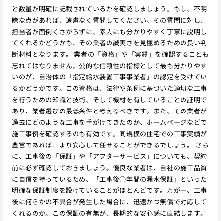
と数量が明確に記載されているかを確認しましょう。もし、不明
瞭な点があれば、遠慮なく質問してください。その質問に対し、
担当者が面倒くさがらずに、素人にも分かりやすく丁寧に説明し
てくれるかどうかも、その業者の誠実さを見極めるための良い判
断材料となります。 業者の「資格」や「実績」を確認することも
忘れてはなりません。公的な信頼性の指標として最も分かりやす
いのが、自治体の「指定給水装置工事事業者」の認定を受けてい
るかどうかです。この資格は、法律や条例に基づいた適切な工事
を行うための知識と技術、そして機材を有していることの証明で
あり、業者選びの最低条件と考えるべきです。また、その業者が
過去にどのような工事を手がけてきたのか、ホームページなどで
施工事例を確認するのも有効です。同規模の住宅での工事実績が
豊富であれば、より安心して任せることができるでしょう。 さら
に、工事後の「保証」や「アフターサービス」についても、契約
前に必ず確認しておきましょう。優良な業者は、自社の施工品質
に自信を持っているため、「工事後○年間の漏水保証」といった
明確な保証制度を設けていることがほとんどです。万が一、工事
後に何らかの不具合が発生した場合に、迅速かつ無償で対応して
くれるのか。この保証の有無が、長期的な安心感に直結します。