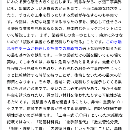
にわたる安心感を大きく左右します。残念ながら、水道工事業界
にも、知識の乏しい消費者の足元を見て、不当に高額な請求をし
たり、ずさんな工事を行ったりする業者が存在するのも事実で
す。今回は、大切な財産であるあなたの家を、安心して任せられ
る優良な業者を見極めるための、具体的なチェックポイントにつ
いて解説します。 まず、業者探しの第一歩として、絶対に外せな
いのが「複数の業者から相見積もりを取る」ことです。
この水漏
れ専門チームが修理した評価での橿原市の
適正な価格を知るため
の最も基本的な鉄則です。一件の業者だけの話を聞いてその場で
契約してしまうのは、非常に危険な行為と言えます。最低でも3
社程度から見積もりを取り、それぞれの料金や工事内容をじっく
りと比較検討する時間を持つことが、後悔しないための最大の防
御策となります。その際、極端に安い見積もりを提示してくる業
者にも注意が必要です。安いのには必ず理由があり、後から追加
料金を請求されたり、質の低い材料を使われたりする可能性があ
るためです。 見積書の内容を精査することも、非常に重要なプロ
セスです。信頼できる業者が提出する見積書は、内訳が詳細で透
明性が高いのが特徴です。「工事一式 ○○円」といった大雑把な
記載ではなく、「配管材料費」「継手部品代」「撤去管処分費」
「掘削・埋戻し工賃」「内装復旧費」といった項目ごとに、単価