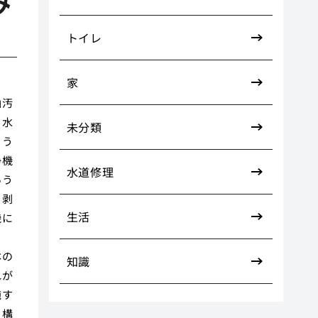
み
トイレ
家
油汚
、水
未分類
こう
浄機
水道修理
いう
を剥
生活
機に
ま
体の
知識
れが
施す
、構