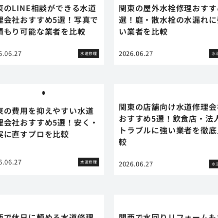
東のLINE相談ができる水道
関東の屋外水栓修理おすす
理会社おすすめ5選！写真で
選！庭・散水栓の水漏れに
積もり可能な業者を比較
い業者を比較
6.06.27
2026.06.27
水道修理
水
関東の店舗向け水道修理会
東の費用を抑えやすい水道
おすすめ5選！飲食店・法
理会社おすすめ5選！安く・
トラブルに強い業者を徹底
実に直すプロを比較
較
6.06.27
水道修理
2026.06.27
水
西で休日に頼める水道修理
関西で水回りリフォームも