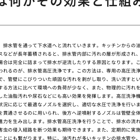
は何かその効果と仕組
、排水管を通って下水道へと流れていきます。キッチンからの
スなどが長年蓄積されると、排水管内部に汚れの層が形成され
場合は完全に詰まって排水が逆流したりする原因となります。
われるのが、排水管高圧洗浄です。この方法は、専用の高圧洗
で、管壁にこびりついた頑固な汚れを剥がし取り、洗い流すと
する方法に比べて環境への負荷が少なく、また、物理的に汚れ
した油脂汚れや尿石などにも高い効果を発揮します。高圧洗浄
状況に応じて最適なノズルを選択し、適切な水圧で洗浄を行い
を貫通させるのに用いられ、後方へ逆噴射するノズルは管壁全
進力を生み出します。排水管高圧洗浄を行うことで、排水の流
害虫の侵入経路を断つ効果も期待できます。また、定期的に実
ことにも繋がります。特に、油汚れが多いキッチンの排水管や