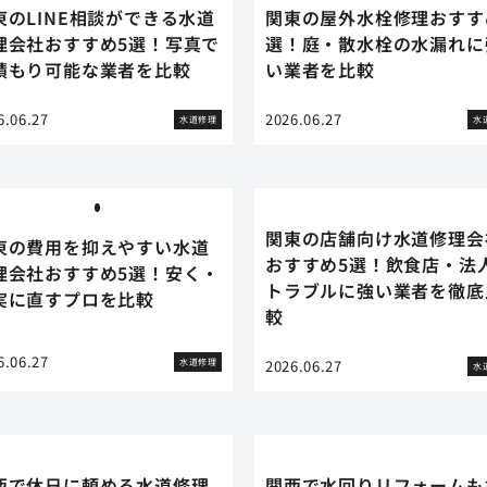
東のLINE相談ができる水道
関東の屋外水栓修理おすす
理会社おすすめ5選！写真で
選！庭・散水栓の水漏れに
積もり可能な業者を比較
い業者を比較
6.06.27
2026.06.27
水道修理
水
関東の店舗向け水道修理会
東の費用を抑えやすい水道
おすすめ5選！飲食店・法
理会社おすすめ5選！安く・
トラブルに強い業者を徹底
実に直すプロを比較
較
6.06.27
水道修理
2026.06.27
水
西で休日に頼める水道修理
関西で水回りリフォームも