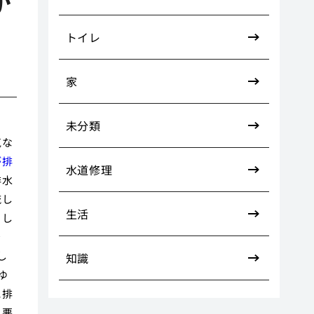
か
トイレ
家
未分類
気な
が排
水道修理
排水
流し
生活
くし
を
し
知識
ゆ
に排
、悪