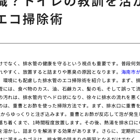
識？トイレの教訓を活
エコ掃除術
けでなく、排水管の健康を守るという視点も重要です。普段何
れやすく、放置すると詰まりや悪臭の原因となります。
海南市
、環境にも配慮した排水管のエコ掃除術を紹介します。まず、
管には、食べ物のカス、油、石鹸カス、髪の毛、そして誤って
の汚れは、排水管内でヘドロ状になり、徐々に排水の流れを悪
のは、重曹とお酢を使った掃除方法です。まず、排水口に重曹
上からゆっくりと注ぎ込みます。重曹とお酢が反応して泡が発生
落ち着くまで、1時間程度放置します。その後、熱湯を排水口に
を溶かし、詰まりを解消する効果があります。さらに、定期的
けに溜まったゴミは、排水管の詰まりの原因となるだけでなく