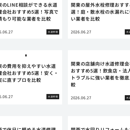
東のLINE相談ができる水道
関東の屋外水栓修理おすす
理会社おすすめ5選！写真で
選！庭・散水栓の水漏れに
積もり可能な業者を比較
い業者を比較
6.06.27
2026.06.27
水道修理
水
関東の店舗向け水道修理会
東の費用を抑えやすい水道
おすすめ5選！飲食店・法
理会社おすすめ5選！安く・
トラブルに強い業者を徹底
実に直すプロを比較
較
6.06.27
水道修理
2026.06.27
水
西で休日に頼める水道修理
関西で水回りリフォームも