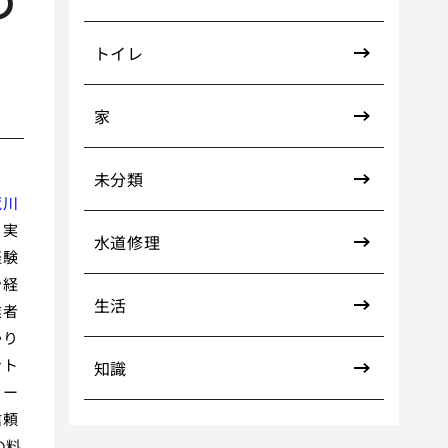
の
トイレ
家
未分類
荒川
、実
水道修理
経験
や経
生活
業者
かり
ント
知識
ター
信頼
の料