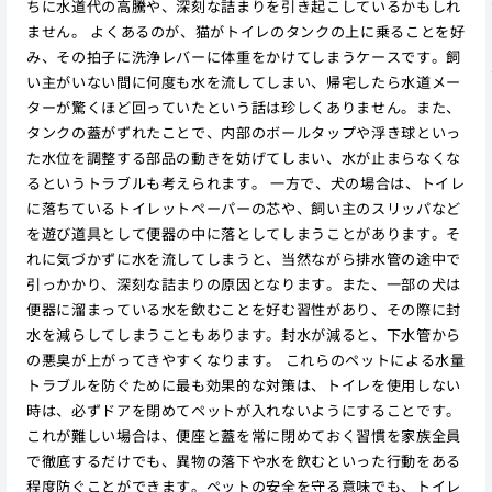
ちに水道代の高騰や、深刻な詰まりを引き起こしているかもしれ
ません。 よくあるのが、猫がトイレのタンクの上に乗ることを好
み、その拍子に洗浄レバーに体重をかけてしまうケースです。飼
い主がいない間に何度も水を流してしまい、帰宅したら水道メー
ターが驚くほど回っていたという話は珍しくありません。また、
タンクの蓋がずれたことで、内部のボールタップや浮き球といっ
た水位を調整する部品の動きを妨げてしまい、水が止まらなくな
るというトラブルも考えられます。 一方で、犬の場合は、トイレ
に落ちているトイレットペーパーの芯や、飼い主のスリッパなど
を遊び道具として便器の中に落としてしまうことがあります。そ
れに気づかずに水を流してしまうと、当然ながら排水管の途中で
引っかかり、深刻な詰まりの原因となります。また、一部の犬は
便器に溜まっている水を飲むことを好む習性があり、その際に封
水を減らしてしまうこともあります。封水が減ると、下水管から
の悪臭が上がってきやすくなります。 これらのペットによる水量
トラブルを防ぐために最も効果的な対策は、トイレを使用しない
時は、必ずドアを閉めてペットが入れないようにすることです。
これが難しい場合は、便座と蓋を常に閉めておく習慣を家族全員
で徹底するだけでも、異物の落下や水を飲むといった行動をある
程度防ぐことができます。ペットの安全を守る意味でも、トイレ