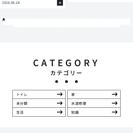
2026.06.28
家
1
2
3
4
5
6
7
8
9
10
11
12
13
14
15
16
17
18
19
20
21
22
23
24
25
26
27
28
29
30
31
32
33
34
35
36
37
38
39
40
41
42
43
44
45
46
47
48
49
50
51
52
53
54
55
56
57
58
59
60
61
62
63
64
65
66
67
68
69
70
71
72
73
74
75
76
77
78
79
80
81
82
83
84
85
86
87
88
89
90
91
92
93
94
95
96
97
98
99
100
101
102
103
104
105
106
107
108
109
110
111
112
113
114
115
116
117
118
119
12
121
122
123
124
125
126
127
128
129
130
131
132
133
134
135
136
137
138
139
140
141
142
143
144
145
146
147
148
149
150
151
152
153
154
155
156
157
158
159
160
161
162
163
164
165
166
167
168
169
170
CATEGORY
カテゴリー
トイレ
家
未分類
水道修理
生活
知識