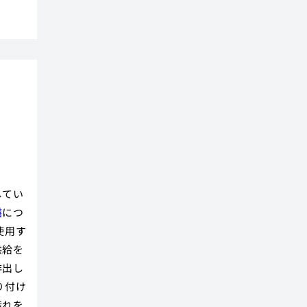
してい
繕
につ
使用す
供給を
排出し
り付け
汚れを