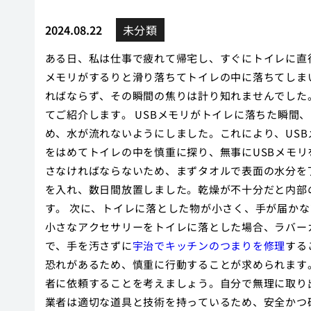
2024.08.22
未分類
ある日、私は仕事で疲れて帰宅し、すぐにトイレに直
メモリがするりと滑り落ちてトイレの中に落ちてしま
ればならず、その瞬間の焦りは計り知れませんでした
てご紹介します。 USBメモリがトイレに落ちた瞬間
め、水が流れないようにしました。これにより、US
をはめてトイレの中を慎重に探り、無事にUSBメモリ
さなければならないため、まずタオルで表面の水分を
を入れ、数日間放置しました。乾燥が不十分だと内部
す。 次に、トイレに落とした物が小さく、手が届か
小さなアクセサリーをトイレに落とした場合、ラバー
で、手を汚さずに
宇治でキッチンのつまりを修理
する
恐れがあるため、慎重に行動することが求められます
者に依頼することを考えましょう。自分で無理に取り
業者は適切な道具と技術を持っているため、安全かつ