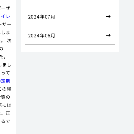
ポーザ
トイレ
2024年07月
ーザー
にしま
2024年06月
。 次
の
た。
しまし
まって
の定期
この経
ン質の
際には
た。正
きるで