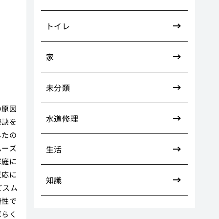
決
トイレ
家
未分類
の原因
水道修理
秘訣を
したの
ムーズ
生活
家庭に
反応に
知識
どスム
酸性で
ばらく