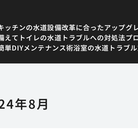
キッチンの水道設備改革に合ったアップグ
備えて
トイレの水道トラブルへの対処法
プ
単DIYメンテナンス術
浴室の水道トラブル
024年8月