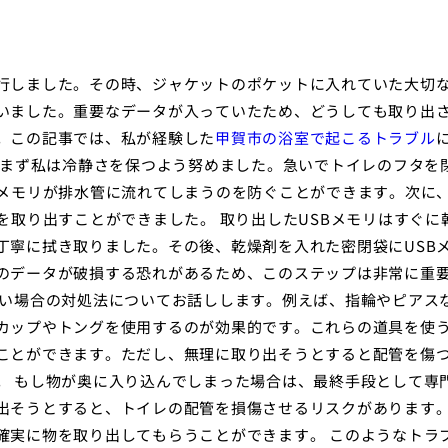
行しました。その時、ジャケットのポケットに入れていた大切な
いました。重要なデータが入っていたため、どうしても取り出
。この記事では、私が経験した
甲賀市の浴室で起こるトラブル
、まず私は冷静さを保つよう努めました。急いでトイレのフタを
Bメモリが排水管に流れてしまうのを防ぐことができます。次に
を取り出すことができました。 取り出したUSBメモリはすぐに
丁寧に拭き取りました。その後、乾燥剤を入れた密閉袋にUSB
のデータが破損する恐れがあるため、このステップは非常に重
ない場合の対処法についてお話しします。例えば、指輪やピアス
カップやトングを使用するのが効果的です。これらの道具を使
ことができます。ただし、無理に取り出そうとすると配管を傷
。 もし物が奥に入り込んでしまった場合は、最終手段として専
出そうとすると、トイレの配管を損傷させるリスクがあります
確実に物を取り出してもらうことができます。 このようなトラ