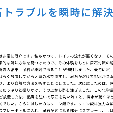
石トラブルを瞬時に解
は非常に厄介です。私もかつて、トイレの流れが悪くなり、そ
果的な解決方法を見つけたので、その体験をもとに尿石対策の
調査の結果、尿石が原因であることが判明しました。最初に試
ばらく放置してから大量の水で流すと、尿石が溶けて排水がス
り、より自然な方法を探すことにしました。次に試したのは、
にたっぷりと振りかけ、その上から酢を注ぎました。この化学
ほど放置した後、熱湯を注いで尿石を洗い流すと、排水が驚くほ
的でした。さらに試したのはクエン酸です。クエン酸は強力な
スプレーボトルに入れ、尿石が気になる部分にスプレーし、し