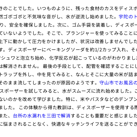
きのことでした。いつものように、残った食材のカスをディス
然ゴボゴボと不気味な音がし、水が逆流し始めました。
宇陀の
切り、安全を確保しました。次に、ゴム手袋を装着し、ディスポ
ていないようでした。そこで、プランジャーを使ってみること
上下に動かして圧力をかけましたが、状況は改善しませんでした
。ディスポーザーにベーキングソーダを約1/2カップ入れ、そ
ワシュワと泡立ち始め、化学反応が起こっているのがわかりまし
は解消されません。 最後の手段として、配管を確認することに
トラップを外し、中を見てみると、なんとそこに大量の米が詰
そのまま流してしまったのが原因のようです。
守山市でお風呂
ィスポーザーを試してみると、水がスムーズに流れ始めました。
ないのかを改めて学びました。特に、米やパスタなどのデンプ
ました。 この体験から得た教訓は、ディスポーザーを使用する
また、
台所の水漏れを三田で解消
する
ことも重要だと感じまし
に悩まされることなく、快適なキッチンライフを送ることがで