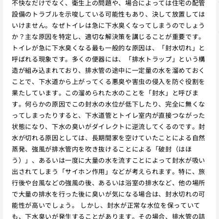
不快なだけでなく、衛生上の問題や、場合によっては住宅の配管
設備のトラブルを示唆している可能性もあり、決して放置しては
いけません。なぜトイレは急に下水臭くなってしまうのでしょう
か？主な原因を特定し、適切な解決策を講じることが重要です。
トイレが急に下水臭くなる最も一般的な原因は、「封水切れ」と
呼ばれる現象です。多くの便器には、「排水トラップ」という構
造が組み込まれており、排水管の途中に一定量の水を溜めておく
ことで、下水道から上がってくる悪臭や害虫の侵入を防ぐ役割を
果たしています。この溜められた水のことを「封水」と呼びま
す。何らかの原因でこの封水の水位が低下したり、完全に無くな
ってしまったりすると、下水道管とトイレ室内が直接つながった
状態になり、下水の臭いがダイレクトに逆流してくるのです。封
水が切れる原因としては、長期間家を空けていたことによる自然
蒸発、強風が排水管内を吹き抜けることによる「破封（はほ
う）」、あるいは一度に大量の水を流すことによって封水が吸い
出されてしまう「サイホン作用」などが考えられます。特に、旅
行後や台風などの強風の後、あるいは浴室の排水など、他の場所
で大量の排水を行った後に臭いが気になる場合は、封水切れの可
能性が高いでしょう。 しかし、封水が正常な水位を保っていて
も、下水臭いが発生することがあります。その場合、排水管の詰