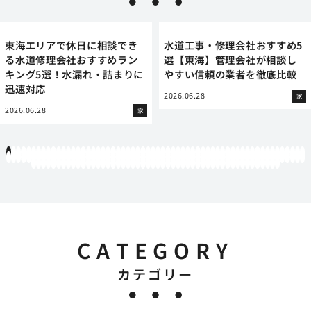
東海エリアで休日に相談でき
水道工事・修理会社おすすめ5
る水道修理会社おすすめラン
選【東海】管理会社が相談し
キング5選！水漏れ・詰まりに
やすい信頼の業者を徹底比較
迅速対応
2026.06.28
家
2026.06.28
家
1
2
3
4
5
6
7
8
9
10
11
12
13
14
15
16
17
18
19
20
21
22
23
24
25
26
27
28
29
30
31
32
33
34
35
36
37
38
39
40
41
42
43
44
45
46
47
48
49
50
51
52
53
54
55
56
57
58
59
60
61
62
63
64
65
66
67
68
69
70
71
72
73
74
75
76
77
78
79
80
81
82
83
84
85
86
87
88
89
90
91
92
93
94
95
96
97
98
99
100
101
102
103
104
105
106
107
108
109
110
111
112
113
114
115
116
117
118
119
12
121
122
123
124
125
126
127
128
129
130
131
132
133
134
135
136
137
138
139
140
141
142
143
144
145
146
147
148
149
150
151
152
153
154
155
156
157
158
159
160
161
162
163
164
165
166
167
168
169
170
CATEGORY
カテゴリー