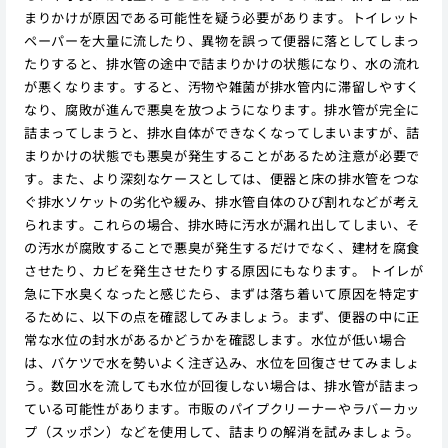
まりかけが原因である可能性を疑う必要があります。トイレット
ペーパーを大量に流したり、異物を誤って便器に落としてしまっ
たりすると、排水管の途中で詰まりかけの状態になり、水の流れ
が悪くなります。すると、汚物や雑菌が排水管内に滞留しやすく
なり、腐敗が進んで悪臭を放つようになります。排水管が完全に
詰まってしまうと、排水自体ができなくなってしまいますが、詰
まりかけの状態でも悪臭が発生することがあるため注意が必要で
す。また、より深刻なケースとしては、便器と床の排水管をつな
ぐ排水ソケットの劣化や緩み、排水管自体のひび割れなどが考え
られます。これらの場合、排水時に汚水が漏れ出してしまい、そ
の汚水が腐敗することで悪臭が発生するだけでなく、建材を腐食
させたり、カビを発生させたりする原因にもなります。 トイレが
急に下水臭くなったと感じたら、まずは落ち着いて原因を特定す
るために、以下の点を確認してみましょう。まず、便器の中に正
常な水位の封水があるかどうかを確認します。水位が低い場合
は、バケツで水を勢いよく注ぎ込み、水位を回復させてみましょ
う。数回水を流しても水位が回復しない場合は、排水管が詰まっ
ている可能性があります。市販のパイプクリーナーやラバーカッ
プ（スッポン）などを使用して、詰まりの解消を試みましょう。