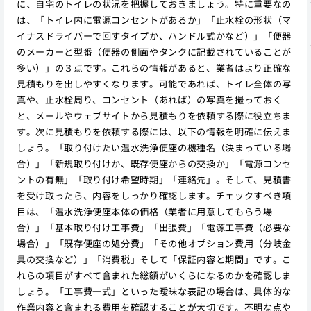
に、自宅のトイレの状況を把握しておきましょう。特に重要なの
は、「トイレ内に電源コンセントがあるか」「止水栓の形状（マ
イナスドライバーで回すタイプか、ハンドル式かなど）」「便器
のメーカーと型番（便器の側面やタンクに記載されていることが
多い）」の３点です。これらの情報があると、業者はより正確な
見積もりを出しやすくなります。可能であれば、トイレ全体の写
真や、止水栓周り、コンセント（あれば）の写真を撮っておく
と、メールやウェブサイトから見積もりを依頼する際に役立ちま
す。次に見積もりを依頼する際には、以下の情報を明確に伝えま
しょう。「取り付けたい温水洗浄便座の機種名（決まっている場
合）」「新規取り付けか、既存便座からの交換か」「電源コンセ
ントの有無」「取り付け希望時期」「連絡先」。そして、見積書
を受け取ったら、内容をしっかり確認します。チェックすべき項
目は、「温水洗浄便座本体の価格（業者に用意してもらう場
合）」「基本取り付け工事費」「出張費」「電源工事費（必要な
場合）」「既存便座の処分費」「その他オプション費用（分岐金
具の交換など）」「消費税」そして「保証内容と期間」です。こ
れらの項目がすべて含まれた総額がいくらになるのかを確認しま
しょう。「工事費一式」といった曖昧な表記の場合は、具体的な
作業内容と含まれる費用を確認することが大切です。不明な点や