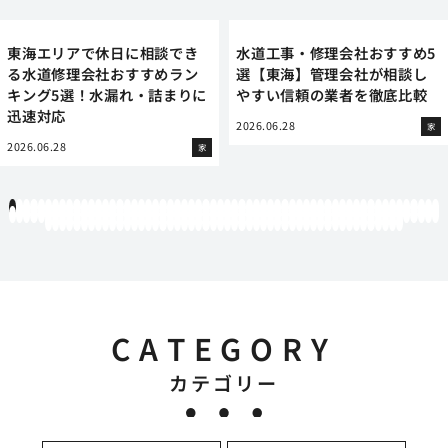
東海エリアで休日に相談でき
水道工事・修理会社おすすめ5
る水道修理会社おすすめラン
選【東海】管理会社が相談し
キング5選！水漏れ・詰まりに
やすい信頼の業者を徹底比較
迅速対応
2026.06.28
家
2026.06.28
家
1
2
3
4
5
6
7
8
9
10
11
12
13
14
15
16
17
18
19
20
21
22
23
24
25
26
27
28
29
30
31
32
33
34
35
36
37
38
39
40
41
42
43
44
45
46
47
48
49
50
51
52
53
54
55
56
57
58
59
60
61
62
63
64
65
66
67
68
69
70
71
72
73
74
75
76
77
78
79
80
81
82
83
84
85
86
87
88
89
90
91
92
93
94
95
96
97
98
99
100
101
102
103
104
105
106
107
108
109
110
111
112
113
114
115
116
117
118
119
12
121
122
123
124
125
126
127
128
129
130
131
132
133
134
135
136
137
138
139
140
141
142
143
144
145
146
147
148
149
150
151
152
153
154
155
156
157
158
159
160
161
162
163
164
165
166
167
168
169
170
CATEGORY
カテゴリー