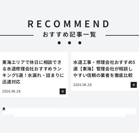
RECOMMEND
おすすめ記事一覧
東海エリアで休日に相談でき
水道工事・修理会社おすすめ5
る水道修理会社おすすめラン
選【東海】管理会社が相談し
キング5選！水漏れ・詰まりに
やすい信頼の業者を徹底比較
迅速対応
2026.06.28
家
2026.06.28
家
1
2
3
4
5
6
7
8
9
10
11
12
13
14
15
16
17
18
19
20
21
22
23
24
25
26
27
28
29
30
31
32
33
34
35
36
37
38
39
40
41
42
43
44
45
46
47
48
49
50
51
52
53
54
55
56
57
58
59
60
61
62
63
64
65
66
67
68
69
70
71
72
73
74
75
76
77
78
79
80
81
82
83
84
85
86
87
88
89
90
91
92
93
94
95
96
97
98
99
100
101
102
103
104
105
106
107
108
109
110
111
112
113
114
115
116
117
118
119
12
121
122
123
124
125
126
127
128
129
130
131
132
133
134
135
136
137
138
139
140
141
142
143
144
145
146
147
148
149
150
151
152
153
154
155
156
157
158
159
160
161
162
163
164
165
166
167
168
169
170