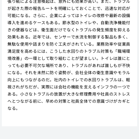
張り紙による注意喚起は、意外にも効果が高い。また、トラブル
が起きた際の報告ルートを明確にしておくことで、迅速な対応が
可能になる。さらに、企業によってはトイレの改修や最新の設備
導入を進めるケースもある。節水型のトイレや、自動洗浄機能付
きの便器などは、衛生面だけでなくトラブルの発生頻度を抑える
効果もある。近年では、センサーで水流を制御する製品も多く、
無駄な使用や詰まりを防ぐ工夫がされている。業務効率や従業員
満足度を高めるには、こうした水回りのトラブル対策も「職場環
境改善」の一環として取り組むことが望ましい。トイレは誰にと
っても必要不可欠な場所であり、トラブルがあれば誰しもが不快
になる。それを未然に防ぐ姿勢が、会社全体の衛生意識やモラル
向上にもつながるのだ。社内のトイレでの水回りトラブルは、軽
視されがちだが、実際には会社の機能を支えるインフラの一つで
ある。小さなトラブルの放置が大きな修理費用や社員のストレス
へとつながる前に、早めの対策と社員全体での意識づけがカギと
なる。