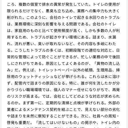
ころ、複数の個室で排水の異常が発生していた。トイレの使用が
限られるだけでなく、悪臭も立ち込め、業務への集中力も大きく
削がれた。このように、会社のトイレで起きる水回りのトラブル
は、業務環境に深刻な影響を与える問題である。会社のトイレ
は、家庭用のものと比べて使用頻度が高く、しかも多数の人が利
用するため、トラブルが起きやすい環境にある。詰まり、水漏
れ、流れが悪い、臭いが取れないなど、その内容も多岐にわた
る。こうしたトラブルの多くは、初期段階での適切な対応と、日
常的な管理によって防ぐことができるが、忙しい業務の中で後回
しにされがちである。原因としてよくあるのが、「異物の流し込
み」だ。例えば、トイレットペーパー以外の紙類、生理用品、掃
除用のウェットティッシュなどが挙げられる。これらは水に溶け
ず、配管内で詰まりの原因になる。特に、誰が何を流したかが分
かりづらい職場環境では、個人のマナー任せになりがちで、再発
のリスクが高まる。では、会社としてどのような対応が求められ
るのか。まず第一に、定期的な清掃と点検が挙げられる。外部の
業者によるメンテナンス契約を結ぶことで、見えない部分の劣化
や詰まりを未然に察知することができる。次に、社員への周知・
啓発も重要だ。「流してはいけないもの」の掲示や、トイレ内の