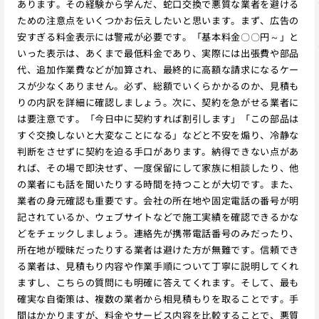
あります。その経験から学んだ、蛇口交換で悪質な業者を避ける
ための注意点をいくつかお伝えしたいと思います。まず、広告の
安すぎる料金表示には警戒が必要です。「基本料金〇〇円～」と
いった表示は、あくまで最低料金であり、実際には出張費や部品
代、追加作業費などが加算され、最終的に高額な請求になるケー
スが少なくありません。必ず、総額でいくらかかるのか、見積も
りの内訳を詳細に確認しましょう。次に、契約を急がせる業者に
は要注意です。「今日中に契約すれば割引します」「この部品は
すぐ交換しないと大変なことになる」などと不安を煽り、冷静な
判断をさせずに契約を迫る手口があります。納得できない点があ
れば、その場で即決せず、一度保留にして家族に相談したり、他
の業者にも話を聞いたりする時間を持つことが大切です。また、
業者の身元確認も重要です。会社の所在地や固定電話の番号が明
記されているか、ウェブサイトなどで施工実績を確認できるかな
どをチェックしましょう。連絡先が携帯電話番号のみだったり、
所在地が曖昧だったりする業者は避けた方が無難です。信頼でき
る業者は、見積もり内容や作業手順について丁寧に説明してくれ
ますし、こちらの質問にも明確に答えてくれます。そして、最も
確実な自衛策は、複数の業者から相見積もりを取ることです。手
間はかかりますが、料金やサービス内容を比較することで、悪質