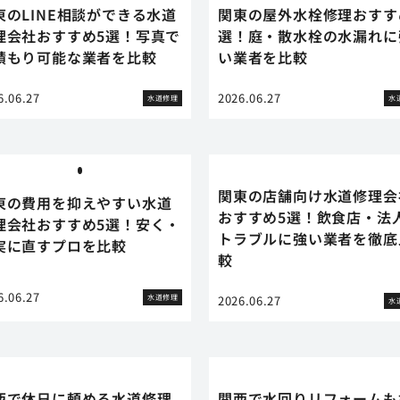
東のLINE相談ができる水道
関東の屋外水栓修理おすす
理会社おすすめ5選！写真で
選！庭・散水栓の水漏れに
積もり可能な業者を比較
い業者を比較
6.06.27
2026.06.27
水道修理
水
関東の店舗向け水道修理会
東の費用を抑えやすい水道
おすすめ5選！飲食店・法
理会社おすすめ5選！安く・
トラブルに強い業者を徹底
実に直すプロを比較
較
6.06.27
水道修理
2026.06.27
水
西で休日に頼める水道修理
関西で水回りリフォームも