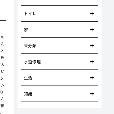
トイレ
家
クの
せん
未分類
体と
と思
水道修理
重大
てい
生活
う
キン
り
知識
緩ん
び割
し