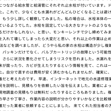
につながる給水管と給湯管にそれぞれ止水栓が付いています。
た。これで、少なくとも水漏れがどんどんひどくなることは避
、もう少し詳しく観察してみました。私の場合は、水栓本体の
ているようでした。水栓を固定している大きなナットのような
るだけかもしれない、と思い、モンキーレンチで少し締めてみ
を入れて壊してしまったら大変だと思い、それ以上の作業は止
方法などを調べましたが、どうやら私の家の水栓は構造が少し複
、パッキンだけでなく、バルブカートリッジの故障という可能
、さらに状況を悪化させてしまうリスクを恐れました。水漏れ
床が腐ったり、カビが生えたりするという情報を見て、これは
た。自分で直すのは費用が安く済むかもしれませんが、確実に
番だと考えたのです。 早速、インターネットで地元の水道修理
況を説明し、見積もりを依頼したい旨を伝えました。業者によ
現地調査の見積もりは無料だったりするところもありました。
の早さや丁寧さ、作業内容の説明が分かりやすいかなどを比較
確だった業者に依頼することにしました。 来てくれた担当者の