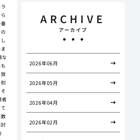
ドラ
ARCHIVE
けら
一番
アーカイブ
もの
まし
めま
雑な
2026年06月
性も
を放
一刻
2026年05月
、そ
業者
2026年04月
って
複数
2026年02月
検討
方