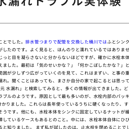
水漏れトラブル実体験
ことでした。
排水管つまりで配管を交換した桶川では
ふとシン
がしたのです。よく見ると、ほんのりと濡れているではありま
じっと目を凝らさないと分からないほどですが、確かに水栓本
えました。最初は「気のせいかな？」「何かこぼしたかな？」
範囲が少しずつ広がっていくのを見て、これはまずい、と事の
漏れ。聞くことはあっても、まさか自分の家で起こるとは思っ
根元 水漏れ」と検索してみると、多くの情報が出てきました。ど
ラブルのようです。原因として最も多いのが、水栓内部のパッ
分かりました。これらは長年使っているうちに硬くなったり、す
そうです。他にも、水栓本体をシンクに固定しているナットが
障しているケースもあるとのこと。中には、水栓本体自体にひ
ると知りました。 まず私が試したのは、止水栓を閉めることで