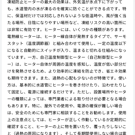
凍結防止ヒーターの最大の効果は、外気温が氷点下に下がって
も、水道管内の水が凍るのを確実に防ぐことができる点です。特
に、保温材だけでは対応しきれないような低温時や、風が強く当
たる場所、日陰になりやすい場所など、凍結リスクの高い箇所に
は非常に有効です。ヒーターには、いくつかの種類があります。
電熱線ヒーターは、ヒーター線自体が発熱するタイプで、サーモ
スタット（温度調節器）と組み合わせて使用し、一定の温度以下
になると自動的にスイッチが入り、温まると切れる仕組みになっ
ています。一方、自己温度制御型ヒーター（自己制御型ヒータ
ー）は、ヒーター自体が周囲の温度を感知し、温度が低い部分だ
けを発熱させるため、より効率的に凍結を防止でき、省エネ効果
も期待できます。また、過熱の心配も少ないのが特徴です。使い
方は、基本的に水道管にヒーターを巻き付けたり、沿わせたりし
て固定し、電源に接続するだけです。ただし、設置場所やヒータ
ーの種類によっては、専門業者による取り付けが必要となる場合
もあります。特に、屋外での使用や、電源の確保が難しい場合
は、安全のためにも専門家に相談することをお勧めします。使用
上の注意点としては、ヒーターが正しく作動しているか定期的に
確認すること、ヒーターの上に物を置いたり、覆ったりしないこ
と（過熱の原因になります）、そして長期間使用しない場合は電