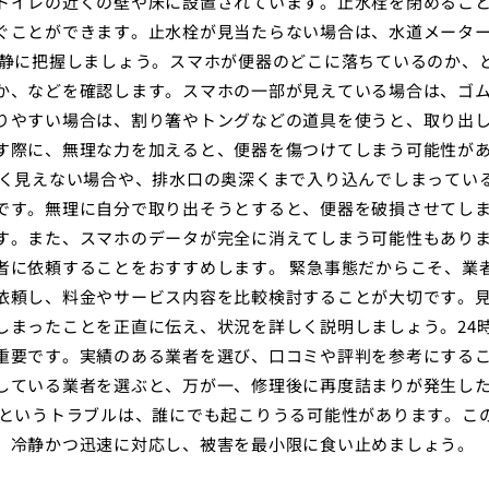
トイレの近くの壁や床に設置されています。止水栓を閉めるこ
ぐことができます。止水栓が見当たらない場合は、水道メータ
冷静に把握しましょう。スマホが便器のどこに落ちているのか、
か、などを確認します。スマホの一部が見えている場合は、ゴ
りやすい場合は、割り箸やトングなどの道具を使うと、取り出
す際に、無理な力を加えると、便器を傷つけてしまう可能性が
全く見えない場合や、排水口の奥深くまで入り込んでしまってい
です。無理に自分で取り出そうとすると、便器を破損させてし
す。また、スマホのデータが完全に消えてしまう可能性もあり
者に依頼することをおすすめします。 緊急事態だからこそ、業
依頼し、料金やサービス内容を比較検討することが大切です。
しまったことを正直に伝え、状況を詳しく説明しましょう。24
重要です。実績のある業者を選び、口コミや評判を参考にする
している業者を選ぶと、万が一、修理後に再度詰まりが発生し
うというトラブルは、誰にでも起こりうる可能性があります。こ
、冷静かつ迅速に対応し、被害を最小限に食い止めましょう。