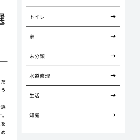
選
トイレ
家
未分類
水道修理
るだ
そう
生活
者選
知識
す。
壁を
閉め