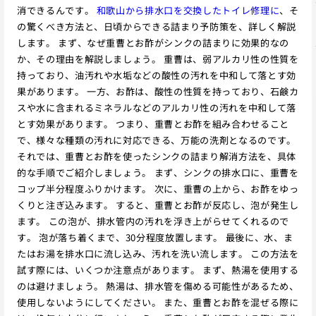
消できるんです。
和歌山から排水口を交換したトイレ修理に
、そ
の驚くべき方法と、日頃からできる詰まり予防策を、詳しく解説
します。 まず、なぜ重曹とお酢がシンクの詰まりに効果的なの
か、その理由を解説しましょう。 重曹は、弱アルカリ性の性質を
持っており、油汚れや水垢などの酸性の汚れを中和して落とす効
果があります。 一方、お酢は、酸性の性質を持っており、石鹸カ
スや水に含まれるミネラルなどのアルカリ性の汚れを中和して落
とす効果があります。 つまり、重曹とお酢を組み合わせること
で、様々な種類の汚れに対応できる、万能の洗剤となるのです。
それでは、重曹とお酢を使ったシンクの詰まり解消方法を、具体
的な手順でご紹介しましょう。 まず、シンクの排水口に、重曹を
コップ半分程度ふりかけます。 次に、重曹の上から、お酢をゆっ
くりと注ぎ込みます。 すると、重曹とお酢が反応し、泡が発生し
ます。 この泡が、排水管内の汚れを浮き上がらせてくれるので
す。 泡が落ち着くまで、30分程度放置します。 最後に、水、ま
たはお湯を排水口に流し込み、汚れを洗い流します。 この方法を
試す際には、いくつか注意点があります。 まず、熱湯を使用する
のは避けましょう。 熱湯は、排水管を傷める可能性があるため、
使用しないようにしてください。 また、重曹とお酢を混ぜる際に