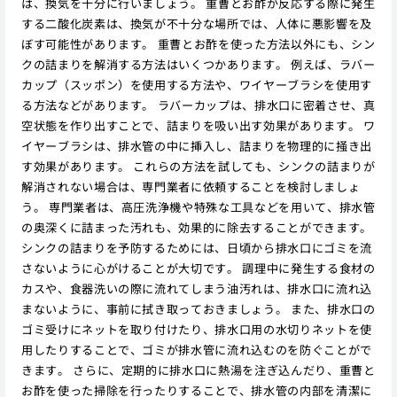
は、換気を十分に行いましょう。 重曹とお酢が反応する際に発生
する二酸化炭素は、換気が不十分な場所では、人体に悪影響を及
ぼす可能性があります。 重曹とお酢を使った方法以外にも、シン
クの詰まりを解消する方法はいくつかあります。 例えば、ラバー
カップ（スッポン）を使用する方法や、ワイヤーブラシを使用す
る方法などがあります。 ラバーカップは、排水口に密着させ、真
空状態を作り出すことで、詰まりを吸い出す効果があります。 ワ
イヤーブラシは、排水管の中に挿入し、詰まりを物理的に掻き出
す効果があります。 これらの方法を試しても、シンクの詰まりが
解消されない場合は、専門業者に依頼することを検討しましょ
う。 専門業者は、高圧洗浄機や特殊な工具などを用いて、排水管
の奥深くに詰まった汚れも、効果的に除去することができます。
シンクの詰まりを予防するためには、日頃から排水口にゴミを流
さないように心がけることが大切です。 調理中に発生する食材の
カスや、食器洗いの際に流れてしまう油汚れは、排水口に流れ込
まないように、事前に拭き取っておきましょう。 また、排水口の
ゴミ受けにネットを取り付けたり、排水口用の水切りネットを使
用したりすることで、ゴミが排水管に流れ込むのを防ぐことがで
きます。 さらに、定期的に排水口に熱湯を注ぎ込んだり、重曹と
お酢を使った掃除を行ったりすることで、排水管の内部を清潔に