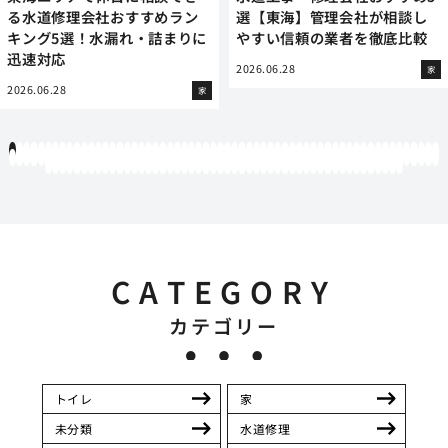
る水道修理会社おすすめラン
選【東海】管理会社が相談し
キング5選！水漏れ・詰まりに
やすい信頼の業者を徹底比較
迅速対応
2026.06.28
家
2026.06.28
家
1
2
3
4
5
6
7
8
9
10
11
12
13
14
15
16
17
18
19
20
21
22
23
24
25
26
27
28
29
30
31
32
33
34
35
36
37
38
39
40
41
42
43
44
45
46
47
48
49
50
51
52
53
54
55
56
57
58
59
60
61
62
63
64
65
66
67
68
69
70
71
72
73
74
75
76
77
78
79
80
81
82
83
84
85
86
87
88
89
90
91
92
93
94
95
96
97
98
99
100
101
102
103
104
105
106
107
108
109
110
111
112
113
114
115
116
117
118
119
12
121
122
123
124
125
126
127
128
129
130
131
132
133
134
135
136
137
138
139
140
141
142
143
144
145
146
147
148
149
150
151
152
153
154
155
156
157
158
159
160
161
162
163
164
165
166
167
168
169
170
CATEGORY
カテゴリー
トイレ
家
未分類
水道修理