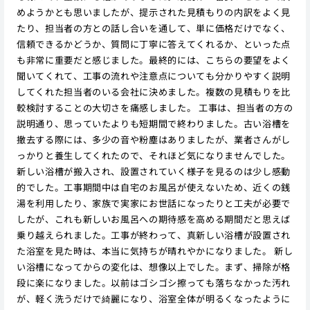
めようかとも思いましたが、提示された見積もりの内訳をよく見
たり、担当者の方との話し合いを通して、単に価格だけでなく、
信頼できるかどうか、質問に丁寧に答えてくれるか、といった点
も非常に重要だと感じました。最終的には、こちらの要望をよく
聞いてくれて、工事の流れや注意点についても分かりやすく説明
してくれた担当者のいる会社に決めました。複数の見積もりを比
較検討することの大切さを痛感しました。 工事は、担当者の方の
説明通り、思っていたよりも短期間で終わりました。古い浴槽を
撤去する際には、多少の音や粉塵はありましたが、業者さんがし
っかりと養生してくれたので、それほど気になりませんでした。
新しい浴槽が搬入され、設置されていく様子を見るのは少し感動
的でした。工事期間中は自宅のお風呂が使えないため、近くの銭
湯を利用したり、家族で実家にお世話になったりと工夫が必要で
したが、これも新しいお風呂への期待感を高める期間だと思えば
乗り越えられました。工事が終わって、真新しい浴槽が設置され
た浴室を見た時は、本当に気持ちが晴れやかになりました。 新し
い浴槽になってからの変化は、想像以上でした。まず、掃除が格
段に楽になりました。以前はゴシゴシ擦っても落ちなかった汚れ
が、軽く洗うだけで綺麗になり、浴室全体が明るくなったように