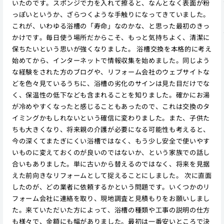
いたのです。スポンジで力を入れて擦ると、なんとなく表面が粉
っぽいというか、ざらつくような手触りになってきていました。
これが、いわゆる浴槽の「寿命」なのかな、と思った最初のきっ
かけです。毎日使う場所だからこそ、もっと気持ちよく、清潔に
保ちたいという思いが強くなりました。 浴槽交換を本格的に考え
始めてから、インターネットで情報収集を始めました。同じよう
な経験をされた方のブログや、リフォーム会社のウェブサイトな
どを色々見ているうちに、浴槽の劣化のサインは見た目だけでな
く、保温性の低下なども含まれることを知りました。確かにお湯
が冷めやすくなったと感じることもあったので、これは交換のタ
イミングかもしれないという確信に変わりました。また、子供た
ちも大きくなり、将来親の介護が必要になる可能性も考えると、
今の深くてまたぎにくい浴槽ではなく、もう少し安全で使いやす
いものに変えておくのが良いのではないか、という家族での話し
合いもありました。単に古いから替えるのではなく、将来を見据
えた前向きなリフォームとして捉えることにしました。 次に直面
したのが、どの業者に依頼するかという問題です。いくつかのリ
フォーム会社に連絡を取り、現地調査と見積もりをお願いしまし
た。来ていただいた方によって、浴槽の種類や工事の説明の仕方
も様々で、金額にも幅がありました。最初は一番安いところで決